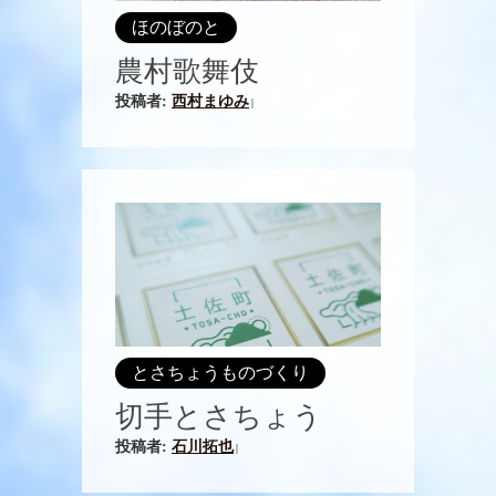
ほのぼのと
農村歌舞伎
投稿者:
西村まゆみ
|
とさちょうものづくり
切手とさちょう
投稿者:
石川拓也
|