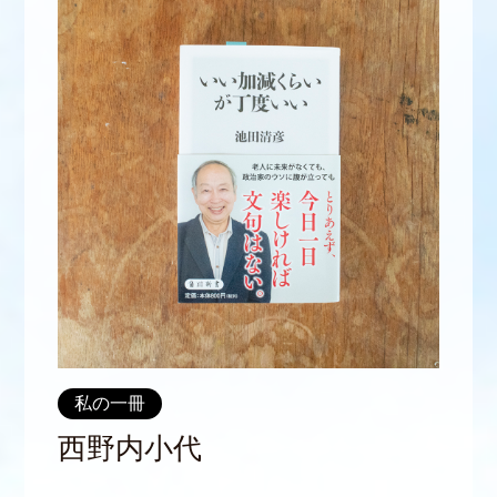
私の一冊
西野内小代