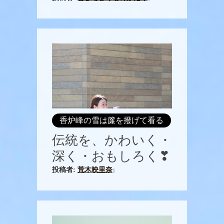
香炉峰の雪は簾を撥げて看る
伝統を、かわいく・
深く・おもしろく❣
投稿者:
荒木映里奈
|