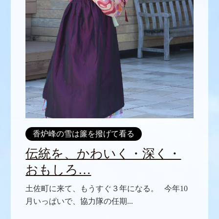
香炉峰の雪は簾を撥げて看る
伝統を、かわいく・深く・
おもしろ…
土佐町に来て、もうすぐ３年になる。 今年10
月いっぱいで、協力隊の任期...