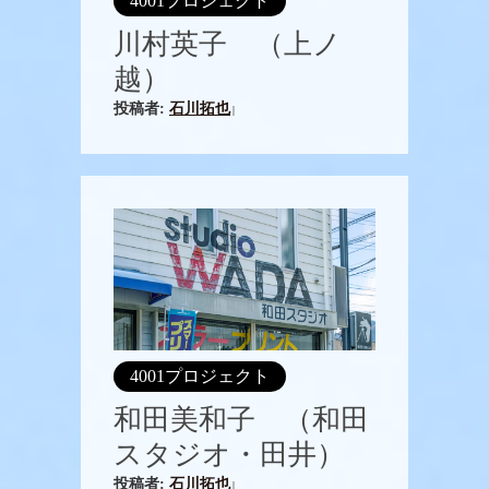
4001プロジェクト
川村英子 （上ノ
越）
投稿者:
石川拓也
|
4001プロジェクト
和田美和子 （和田
スタジオ・田井）
投稿者:
石川拓也
|