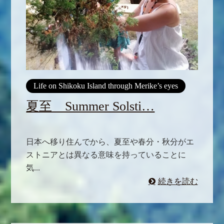
Life on Shikoku Island through Merike’s eyes
夏至 Summer Solsti…
日本へ移り住んでから、夏至や春分・秋分がエ
ストニアとは異なる意味を持っていることに
気...
続きを読む