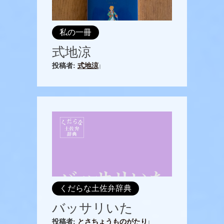
私の一冊
式地涼
投稿者:
式地涼
|
くだらな土佐弁辞典
バッサリいた
投稿者:
とさちょうものがたり
|