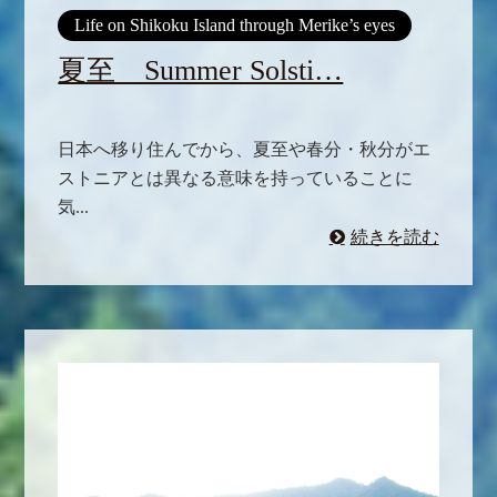
Life on Shikoku Island through Merike’s eyes
夏至 Summer Solsti…
日本へ移り住んでから、夏至や春分・秋分がエ
ストニアとは異なる意味を持っていることに
気...
続きを読む