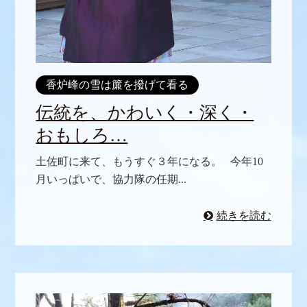
香炉峰の雪は簾を撥げて看る
伝統を、かわいく・深く・
おもしろ…
土佐町に来て、もうすぐ３年になる。 今年10
月いっぱいで、協力隊の任期...
続きを読む