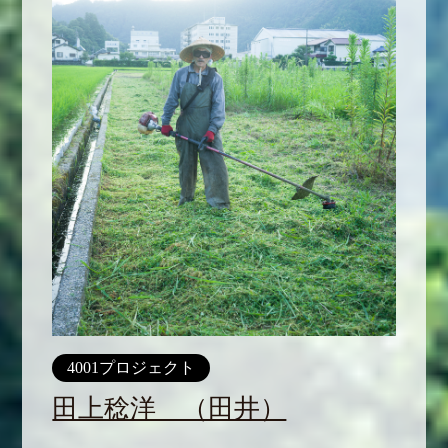
4001プロジェクト
田上稔洋 （田井）