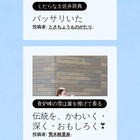
くだらな土佐弁辞典
バッサリいた
投稿者:
とさちょうものがたり
|
香炉峰の雪は簾を撥げて看る
伝統を、かわいく・
深く・おもしろく❣
投稿者:
荒木映里奈
|