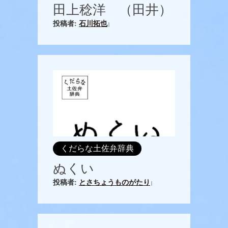
田上稔洋 （田井）
投稿者:
石川拓也
|
くだらな土佐弁辞典
ぬくい
投稿者:
とさちょうものがたり
|