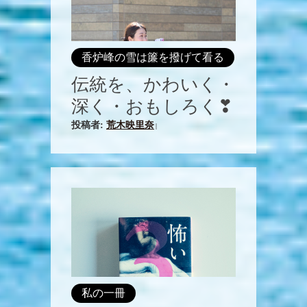
香炉峰の雪は簾を撥げて看る
伝統を、かわいく・
深く・おもしろく❣
投稿者:
荒木映里奈
|
私の一冊