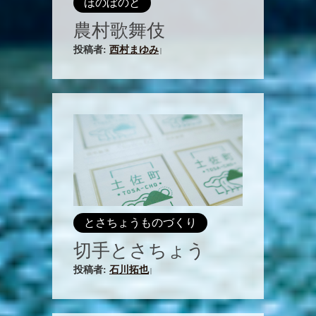
ほのぼのと
農村歌舞伎
投稿者:
西村まゆみ
|
とさちょうものづくり
切手とさちょう
投稿者:
石川拓也
|