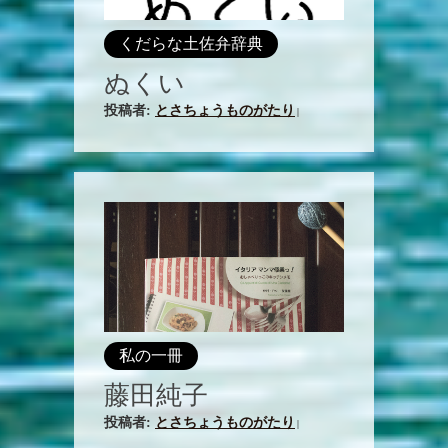
くだらな土佐弁辞典
ぬくい
投稿者:
とさちょうものがたり
|
私の一冊
藤田純子
投稿者:
とさちょうものがたり
|