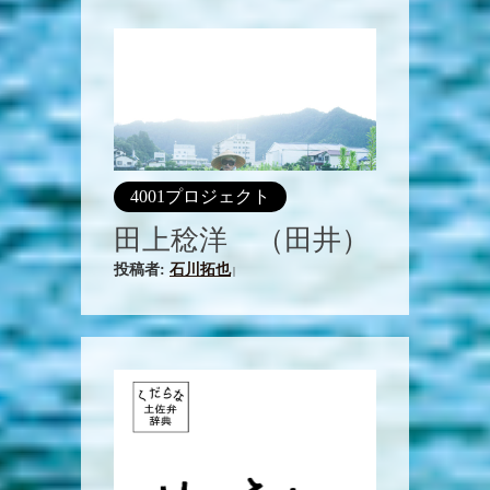
4001プロジェクト
田上稔洋 （田井）
投稿者:
石川拓也
|