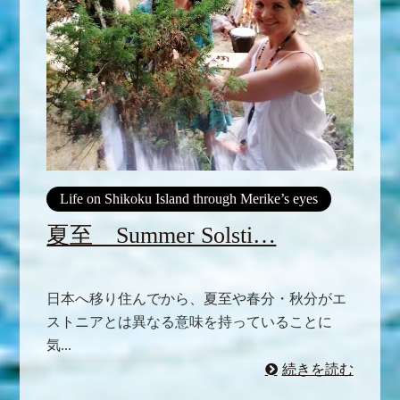
Life on Shikoku Island through Merike’s eyes
夏至 Summer Solsti…
日本へ移り住んでから、夏至や春分・秋分がエ
ストニアとは異なる意味を持っていることに
気...
続きを読む