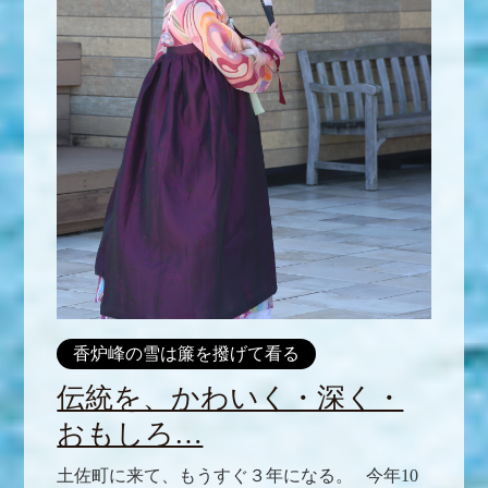
香炉峰の雪は簾を撥げて看る
伝統を、かわいく・深く・
おもしろ…
土佐町に来て、もうすぐ３年になる。 今年10