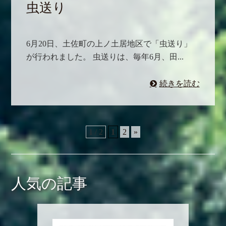
虫送り
6月20日、土佐町の上ノ土居地区で「虫送り」
が行われました。 虫送りは、毎年6月、田...
続きを読む
1 / 2
1
2
»
人気の記事