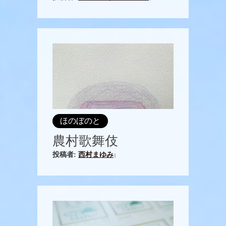
ほのぼのと
農村歌舞伎
投稿者:
西村まゆみ
|