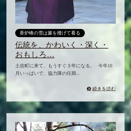
香炉峰の雪は簾を撥げて看る
伝統を、かわいく・深く・
おもしろ…
土佐町に来て、もうすぐ３年になる。 今年10
月いっぱいで、協力隊の任期...
続きを読む