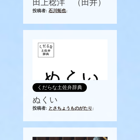
田上稔洋 （田井）
投稿者:
石川拓也
|
くだらな土佐弁辞典
ぬくい
投稿者:
とさちょうものがたり
|