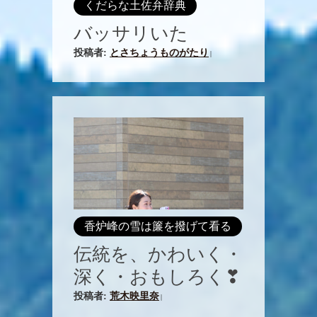
くだらな土佐弁辞典
バッサリいた
投稿者:
とさちょうものがたり
|
香炉峰の雪は簾を撥げて看る
伝統を、かわいく・
深く・おもしろく❣
投稿者:
荒木映里奈
|