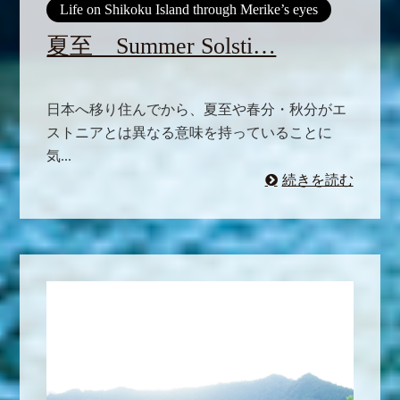
Life on Shikoku Island through Merike’s eyes
夏至 Summer Solsti…
日本へ移り住んでから、夏至や春分・秋分がエ
ストニアとは異なる意味を持っていることに
気...
続きを読む