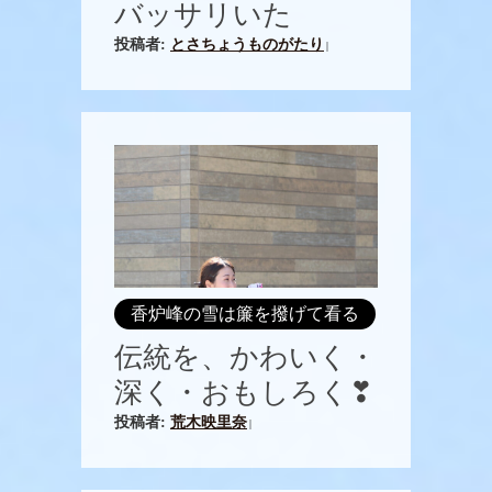
バッサリいた
投稿者:
とさちょうものがたり
|
香炉峰の雪は簾を撥げて看る
伝統を、かわいく・
深く・おもしろく❣
投稿者:
荒木映里奈
|