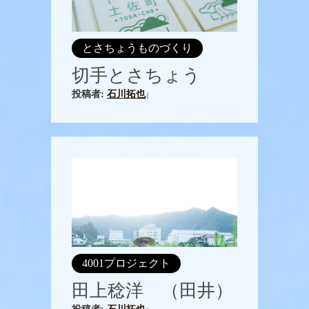
とさちょうものづくり
切手とさちょう
投稿者:
石川拓也
|
4001プロジェクト
田上稔洋 （田井）