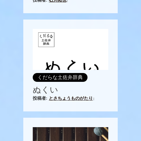
投稿者:
石川拓也
|
くだらな土佐弁辞典
ぬくい
投稿者:
とさちょうものがたり
|