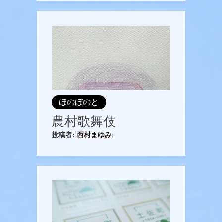
ほのぼのと
農村歌舞伎
投稿者:
西村まゆみ
|