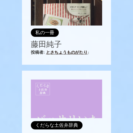
私の一冊
藤田純子
投稿者:
とさちょうものがたり
|
くだらな土佐弁辞典