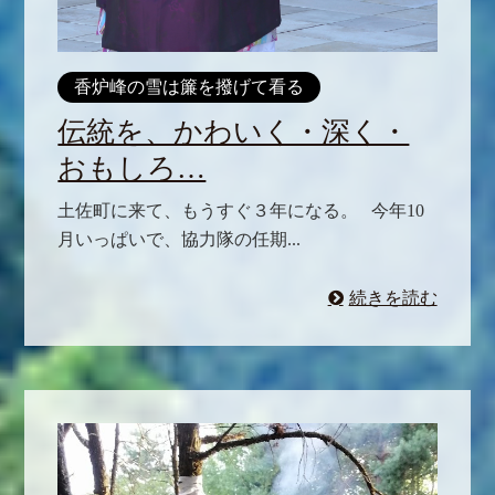
香炉峰の雪は簾を撥げて看る
伝統を、かわいく・深く・
おもしろ…
土佐町に来て、もうすぐ３年になる。 今年10
月いっぱいで、協力隊の任期...
続きを読む