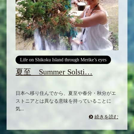
Life on Shikoku Island through Merike’s eyes
夏至 Summer Solsti…
日本へ移り住んでから、夏至や春分・秋分がエ
ストニアとは異なる意味を持っていることに
気...
続きを読む