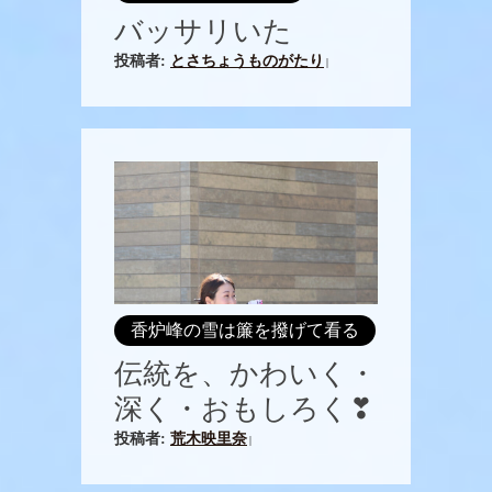
バッサリいた
投稿者:
とさちょうものがたり
|
香炉峰の雪は簾を撥げて看る
伝統を、かわいく・
深く・おもしろく❣
投稿者:
荒木映里奈
|