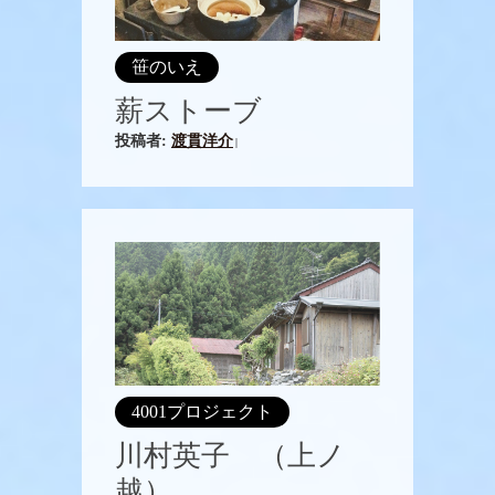
笹のいえ
薪ストーブ
投稿者:
渡貫洋介
|
4001プロジェクト
川村英子 （上ノ
越）