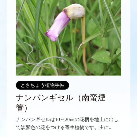
とさちょう植物手帖
ナンバンギセル（南蛮煙
管）
ナンバンギセルは10～20㎝の花柄を地上に出し
て淡紫色の花をつける寄生植物です。主に...