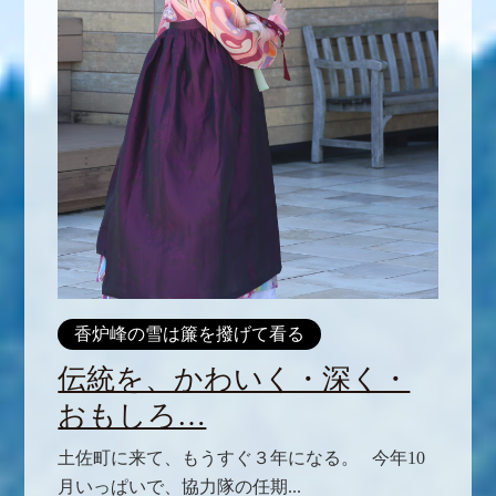
香炉峰の雪は簾を撥げて看る
伝統を、かわいく・深く・
おもしろ…
土佐町に来て、もうすぐ３年になる。 今年10
月いっぱいで、協力隊の任期...