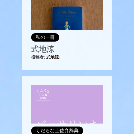
私の一冊
式地涼
投稿者:
式地涼
|
くだらな土佐弁辞典