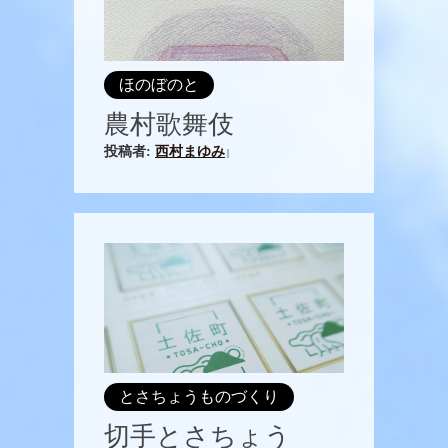
ほのぼのと
農村歌舞伎
投稿者:
西村まゆみ
|
とさちょうものづくり
切手とさちょう