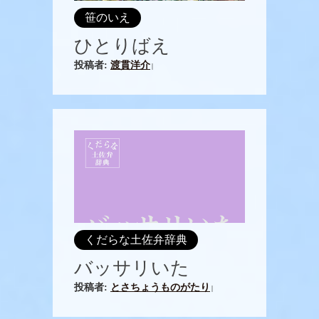
笹のいえ
ひとりばえ
投稿者:
渡貫洋介
|
くだらな土佐弁辞典
バッサリいた
投稿者:
とさちょうものがたり
|