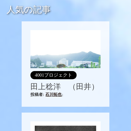
人気の記事
4001プロジェクト
田上稔洋 （田井）
投稿者:
石川拓也
|