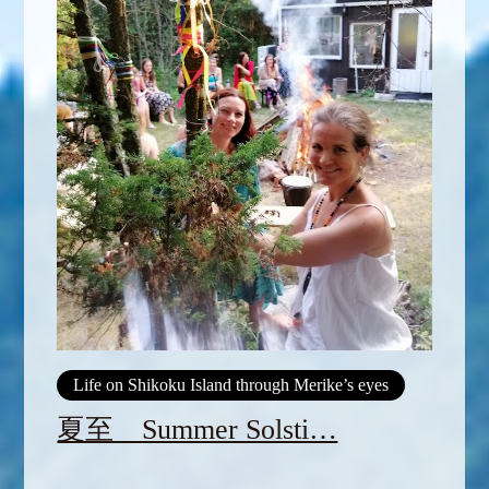
Life on Shikoku Island through Merike’s eyes
夏至 Summer Solsti…