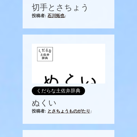
切手とさちょう
投稿者:
石川拓也
|
くだらな土佐弁辞典
ぬくい
投稿者:
とさちょうものがたり
|