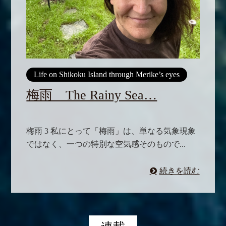
Life on Shikoku Island through Merike’s eyes
梅雨 The Rainy Sea…
梅雨 3 私にとって「梅雨」は、単なる気象現象
ではなく、一つの特別な空気感そのもので...
続きを読む