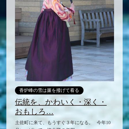
香炉峰の雪は簾を撥げて看る
伝統を、かわいく・深く・
おもしろ…
土佐町に来て、もうすぐ３年になる。 今年10