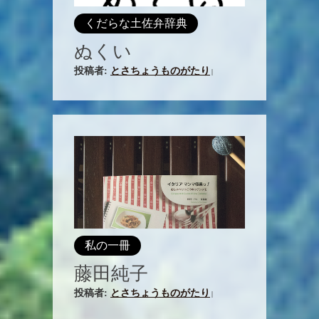
くだらな土佐弁辞典
ぬくい
投稿者:
とさちょうものがたり
|
私の一冊
藤田純子
投稿者:
とさちょうものがたり
|