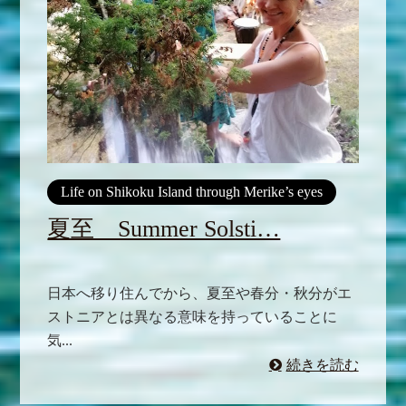
Life on Shikoku Island through Merike’s eyes
夏至 Summer Solsti…
日本へ移り住んでから、夏至や春分・秋分がエ
ストニアとは異なる意味を持っていることに
気...
続きを読む