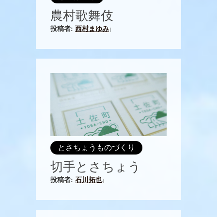
農村歌舞伎
投稿者:
西村まゆみ
|
とさちょうものづくり
切手とさちょう
投稿者:
石川拓也
|