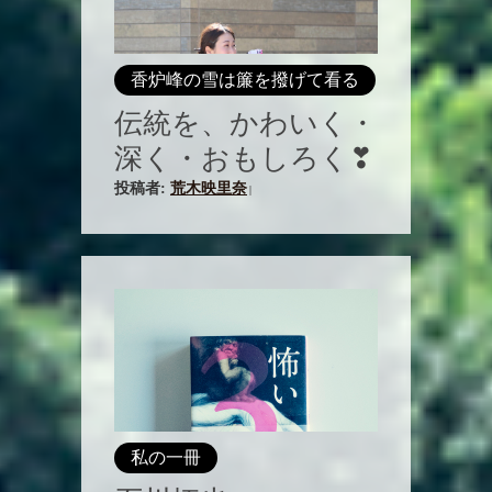
香炉峰の雪は簾を撥げて看る
伝統を、かわいく・
深く・おもしろく❣
投稿者:
荒木映里奈
|
私の一冊