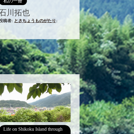
私の一冊
石川拓也
投稿者:
とさちょうものがたり
|
Life on Shikoku Island through