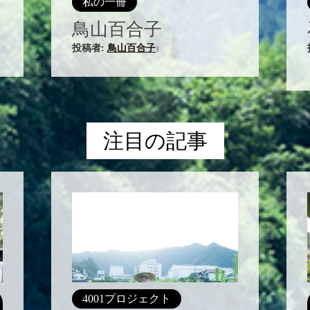
私の一冊
鳥山百合子
投稿者:
鳥山百合子
|
注目の記事
4001プロジェクト