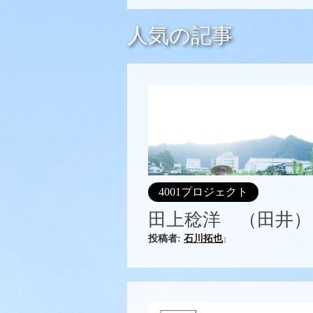
人気の記事
4001プロジェクト
田上稔洋 （田井）
投稿者:
石川拓也
|