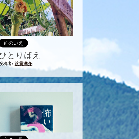
笹のいえ
ひとりばえ
投稿者:
渡貫洋介
|