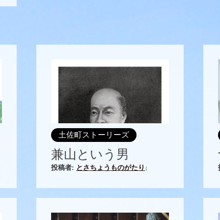
土佐町ストーリーズ
兼山という男
投稿者:
とさちょうものがたり
|