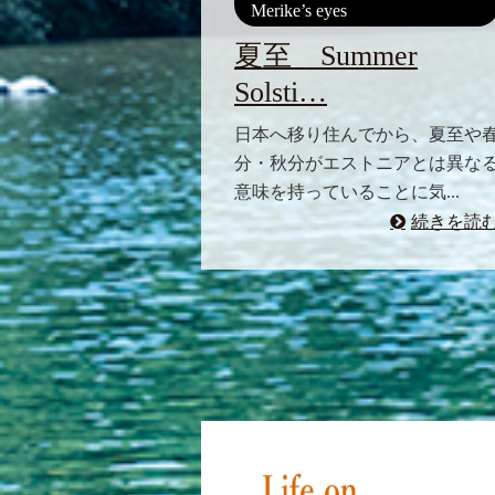
Merike’s eyes
夏至 Summer
Solsti…
日本へ移り住んでから、夏至や
分・秋分がエストニアとは異な
意味を持っていることに気...
続きを読