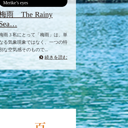
Merike’s eyes
梅雨 The Rainy
Sea…
梅雨 3 私にとって「梅雨」は、単
なる気象現象ではなく、一つの特
別な空気感そのもので...
続きを読む