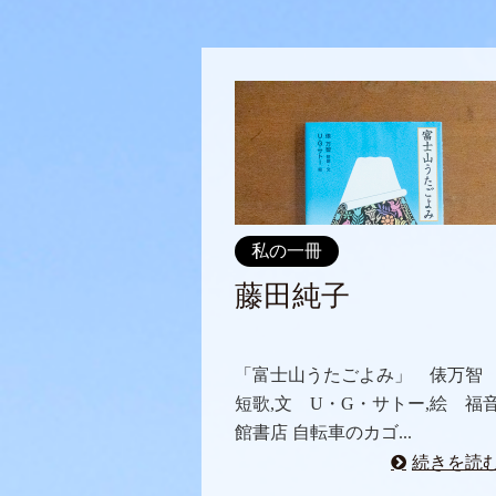
私の一冊
藤田純子
「富士山うたごよみ」 俵万智
短歌,文 U・G・サトー,絵 福
館書店 自転車のカゴ...
続きを読