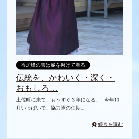
香炉峰の雪は簾を撥げて看る
伝統を、かわいく・深く・
おもしろ…
土佐町に来て、もうすぐ３年になる。 今年10
月いっぱいで、協力隊の任期...
続きを読む