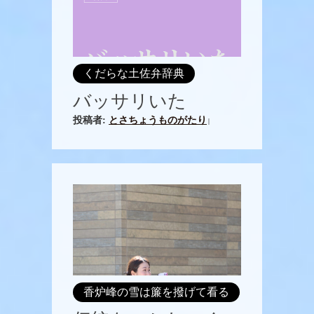
くだらな土佐弁辞典
バッサリいた
投稿者:
とさちょうものがたり
|
香炉峰の雪は簾を撥げて看る