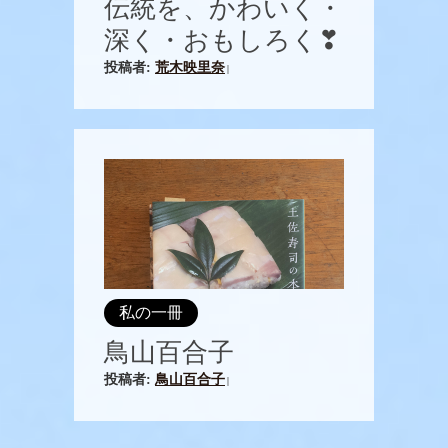
伝統を、かわいく・
深く・おもしろく❣
投稿者:
荒木映里奈
|
私の一冊
鳥山百合子
投稿者:
鳥山百合子
|