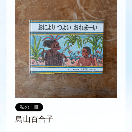
私の一冊
鳥山百合子