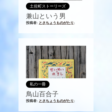
土佐町ストーリーズ
兼山という男
投稿者:
とさちょうものがたり
|
私の一冊
鳥山百合子
投稿者:
とさちょうものがたり
|