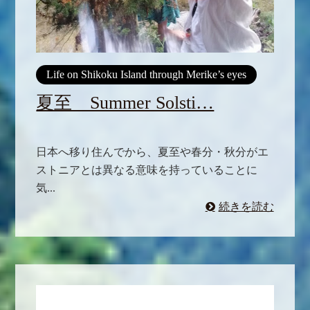
Life on Shikoku Island through Merike’s eyes
夏至 Summer Solsti…
日本へ移り住んでから、夏至や春分・秋分がエ
ストニアとは異なる意味を持っていることに
気...
続きを読む