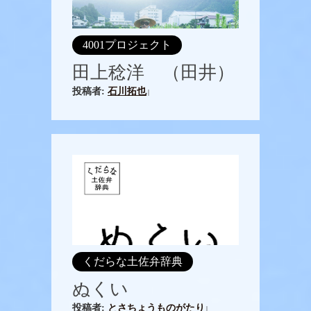
4001プロジェクト
田上稔洋 （田井）
投稿者:
石川拓也
|
くだらな土佐弁辞典
ぬくい
投稿者:
とさちょうものがたり
|