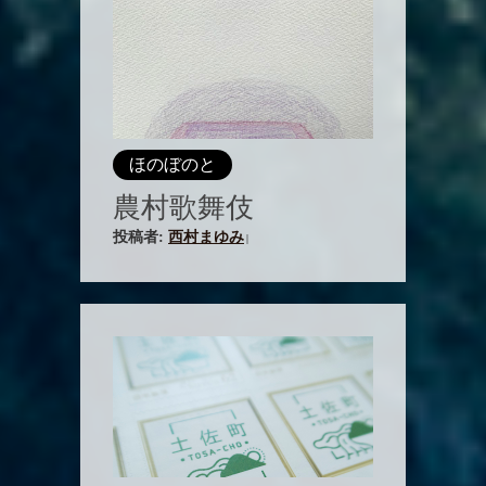
ほのぼのと
農村歌舞伎
投稿者:
西村まゆみ
|