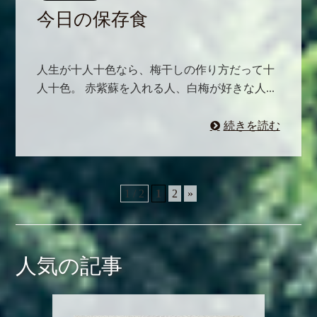
今日の保存食
人生が十人十色なら、梅干しの作り方だって十
人十色。 赤紫蘇を入れる人、白梅が好きな人...
続きを読む
1 / 2
1
2
»
人気の記事