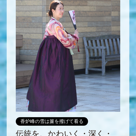
香炉峰の雪は簾を撥げて看る
伝統を、かわいく・深く・