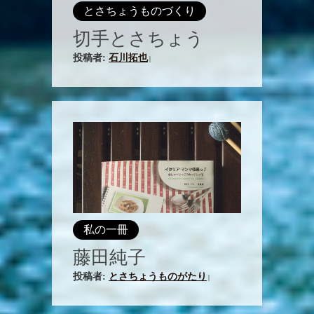
とさちょうものづくり
切手とさちょう
投稿者:
石川拓也
|
私の一冊
藤田純子
投稿者:
とさちょうものがたり
|