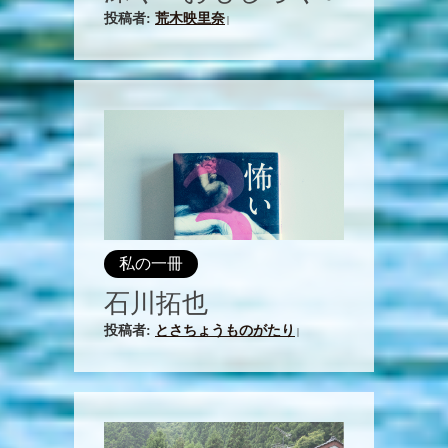
投稿者:
荒木映里奈
|
私の一冊
石川拓也
投稿者:
とさちょうものがたり
|