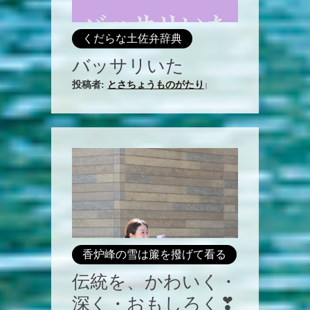
くだらな土佐弁辞典
バッサリいた
投稿者:
とさちょうものがたり
|
香炉峰の雪は簾を撥げて看る
伝統を、かわいく・
深く・おもしろく❣