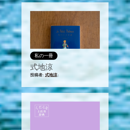
私の一冊
式地涼
投稿者:
式地涼
|