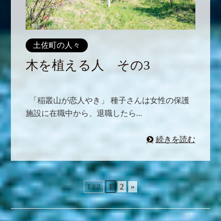
土佐町の人々
木を植える人 その3
「稲叢山が恋人やき」 種子さんは女性の保護
施設に在職中から、退職したら...
続きを読む
1 / 2
1
2
»