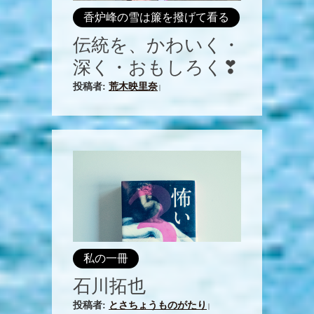
香炉峰の雪は簾を撥げて看る
伝統を、かわいく・
深く・おもしろく❣
投稿者:
荒木映里奈
|
私の一冊
石川拓也
投稿者:
とさちょうものがたり
|