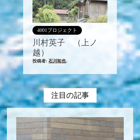
4001プロジェクト
川村英子 （上ノ
越）
投稿者:
石川拓也
|
注目の記事