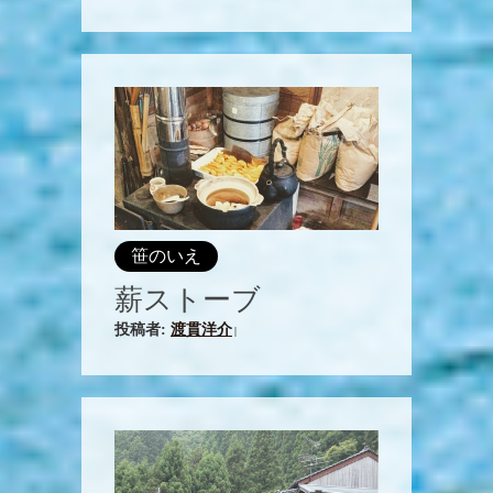
笹のいえ
薪ストーブ
投稿者:
渡貫洋介
|