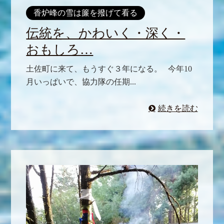
香炉峰の雪は簾を撥げて看る
伝統を、かわいく・深く・
おもしろ…
土佐町に来て、もうすぐ３年になる。 今年10
月いっぱいで、協力隊の任期...
続きを読む