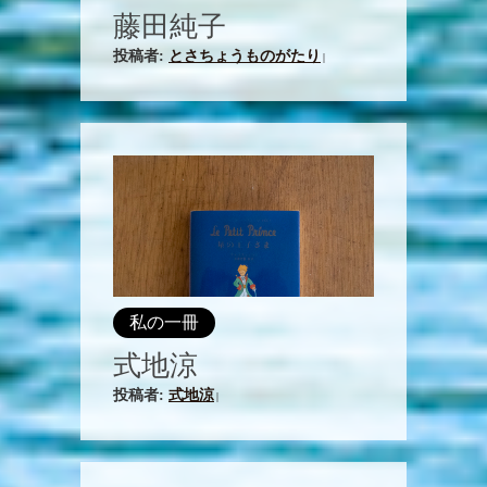
藤田純子
投稿者:
とさちょうものがたり
|
私の一冊
式地涼
投稿者:
式地涼
|