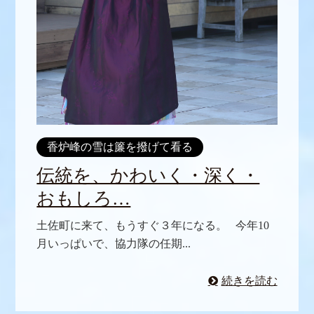
香炉峰の雪は簾を撥げて看る
伝統を、かわいく・深く・
おもしろ…
土佐町に来て、もうすぐ３年になる。 今年10
月いっぱいで、協力隊の任期...
続きを読む