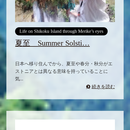
Life on Shikoku Island through Merike’s eyes
夏至 Summer Solsti…
日本へ移り住んでから、夏至や春分・秋分がエ
ストニアとは異なる意味を持っていることに
気...
続きを読む