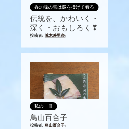
香炉峰の雪は簾を撥げて看る
伝統を、かわいく・
深く・おもしろく❣
投稿者:
荒木映里奈
|
私の一冊
鳥山百合子
投稿者:
鳥山百合子
|