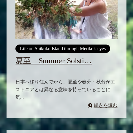
Life on Shikoku Island through Merike’s eyes
夏至 Summer Solsti…
日本へ移り住んでから、夏至や春分・秋分がエ
ストニアとは異なる意味を持っていることに
気...
続きを読む