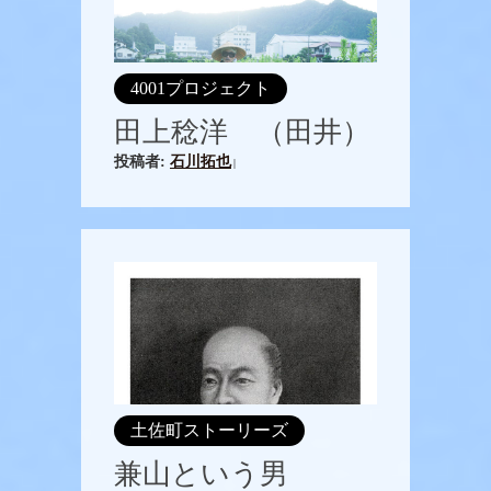
4001プロジェクト
田上稔洋 （田井）
投稿者:
石川拓也
|
土佐町ストーリーズ
兼山という男