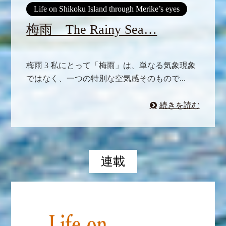
Life on Shikoku Island through Merike’s eyes
梅雨 The Rainy Sea…
梅雨 3 私にとって「梅雨」は、単なる気象現象
ではなく、一つの特別な空気感そのもので...
続きを読む
連載