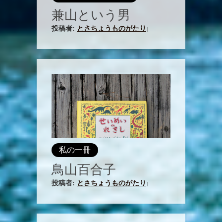
兼山という男
投稿者:
とさちょうものがたり
|
私の一冊
鳥山百合子
投稿者:
とさちょうものがたり
|