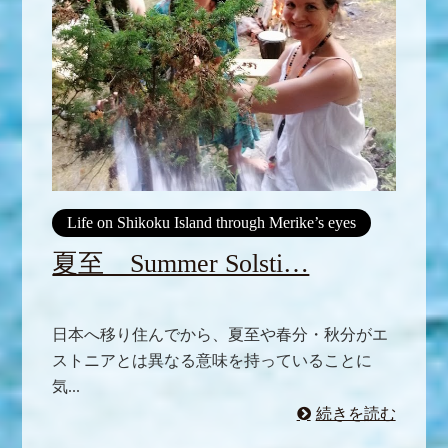
Life on Shikoku Island through Merike’s eyes
夏至 Summer Solsti…
日本へ移り住んでから、夏至や春分・秋分がエ
ストニアとは異なる意味を持っていることに
気...
続きを読む