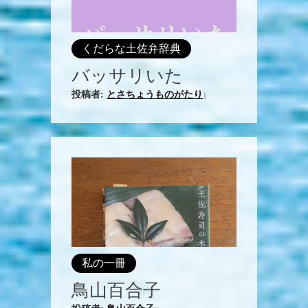
くだらな土佐弁辞典
バッサリいた
投稿者:
とさちょうものがたり
|
私の一冊
鳥山百合子