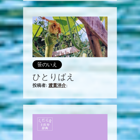
笹のいえ
ひとりばえ
投稿者:
渡貫洋介
|