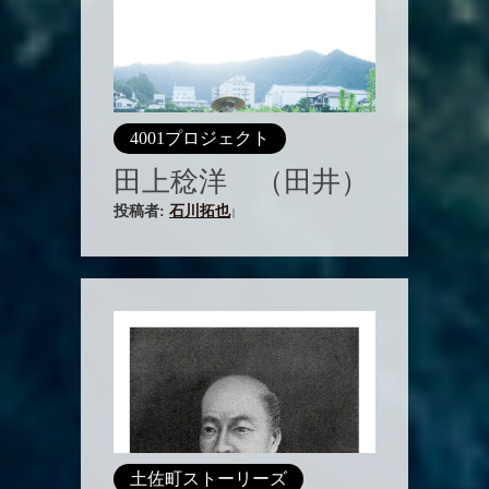
4001プロジェクト
田上稔洋 （田井）
投稿者:
石川拓也
|
土佐町ストーリーズ