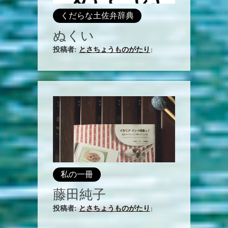
くだらな土佐弁辞典
ぬくい
投稿者:
とさちょうものがたり
|
私の一冊
藤田純子
投稿者:
とさちょうものがたり
|