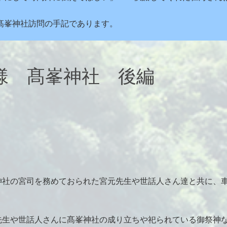
髙峯神社訪問の手記であります。
様 髙峯神社 後編
神社の宮司を務めておられた宮元先生や世話人さん達と共に、
先生や世話人さんに髙峯神社の成り立ちや祀られている御祭神