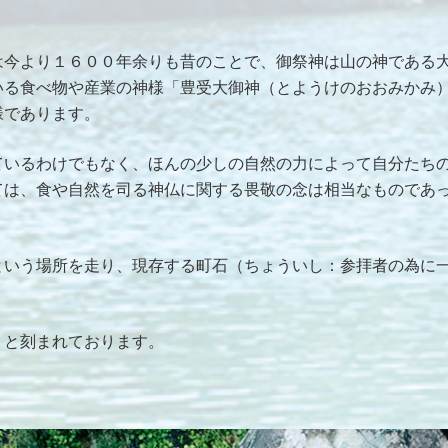
は今より１６００年余りも昔のことで、御祭神は山の神である
いる食べ物や産業の神様「豊受大御神（とようけのおおみかみ
様であります。
ているわけでもなく、ほんの少しの自然の力によって自分たち
ては、食や自然を司る神仏に関する畏敬の念は相当なものであ
という場所を走り、現存する町石（ちょういし：参拝者の為に
」と刻まれております。