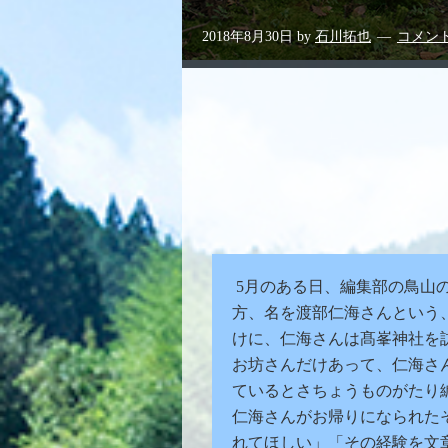
2018年8月30日
by
石川拓也
コメン
5月のある日、編集部の鳥山
方、名を渡部仁海さんという
けに、仁海さんは髙峯神社を
お坊さんだけあって、仁海さ
ているとさちょうものがたり
仁海さんがお帰りになられた
れてほしい」「その経験を文