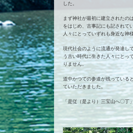
した。
まず神社が最初に建立されたの
をはじめ、古事記にも記されて
人々にとっていずれも身近な神
現代社会のように流通が発達し
う古い時代に生きた人々にとっ
りません。
道中かつての参道が残っている
ていただきました。
「是従（是より）三宝山へ〇丁