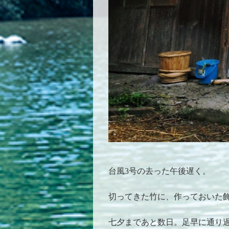
台風3号の去った午後遅く。
切ってきた竹に、作っておいた
七夕まであと数日。足早に通り