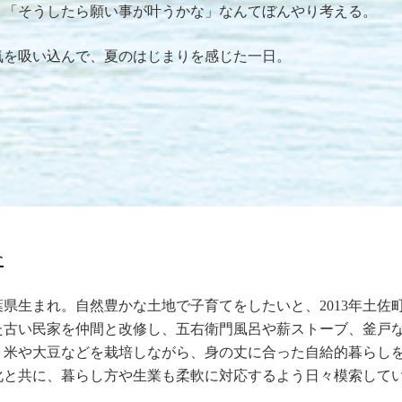
」「そうしたら願い事が叶うかな」なんてぼんやり考える。
気を吸い込んで、夏のはじまりを感じた一日。
介
千葉県生まれ。自然豊かな土地で子育てをしたいと、2013年土佐
た古い民家を仲間と改修し、五右衛門風呂や薪ストーブ、釜戸
。米や大豆などを栽培しながら、身の丈に合った自給的暮らし
化と共に、暮らし方や生業も柔軟に対応するよう日々模索して