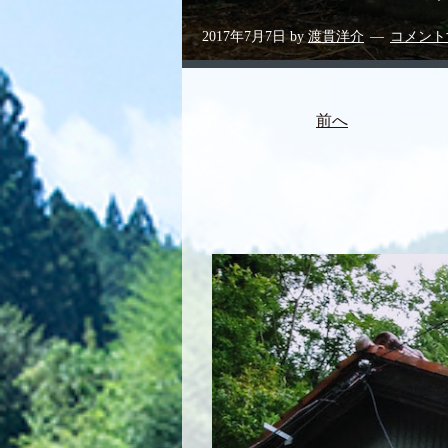
2017年7月7日
by
渡貫洋介
コメント
前へ