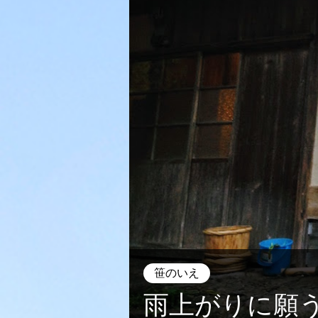
笹のいえ
雨上がりに願