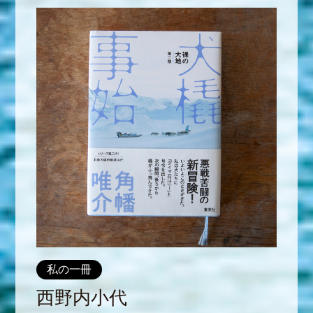
私の一冊
西野内小代