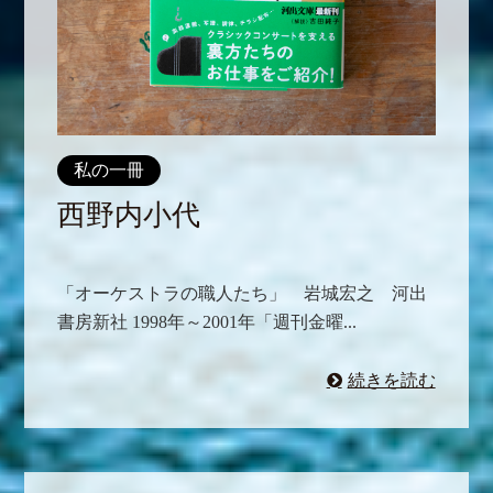
私の一冊
西野内小代
「オーケストラの職人たち」 岩城宏之 河出
書房新社 1998年～2001年「週刊金曜...
続きを読む