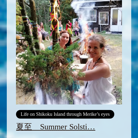
Life on Shikoku Island through Merike’s eyes
夏至 Summer Solsti…