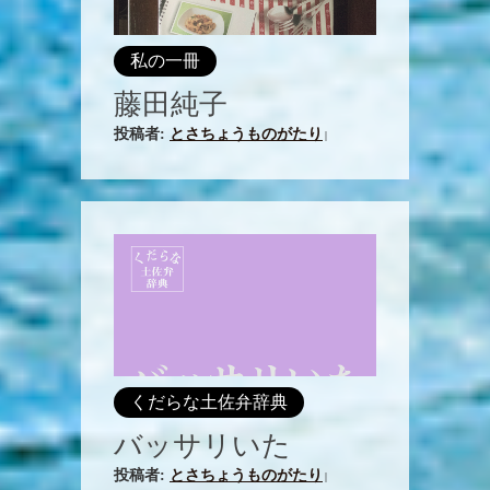
私の一冊
藤田純子
投稿者:
とさちょうものがたり
|
くだらな土佐弁辞典
バッサリいた
投稿者:
とさちょうものがたり
|