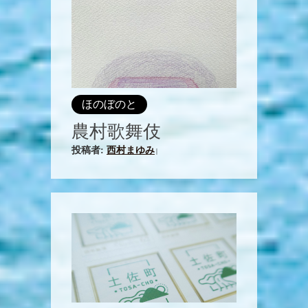
ほのぼのと
農村歌舞伎
投稿者:
西村まゆみ
|