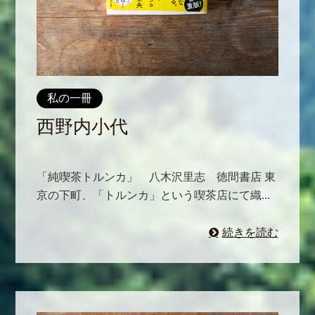
私の一冊
西野内小代
「純喫茶トルンカ」 八木沢里志 徳間書店 東
京の下町、「トルンカ」という喫茶店にて織...
続きを読む