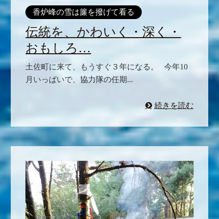
香炉峰の雪は簾を撥げて看る
伝統を、かわいく・深く・
おもしろ…
土佐町に来て、もうすぐ３年になる。 今年10
月いっぱいで、協力隊の任期...
続きを読む