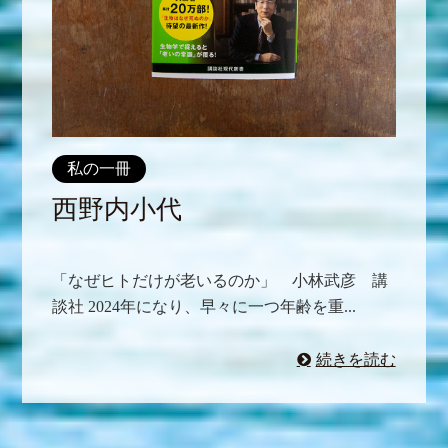
私の一冊
西野内小代
「なぜヒトだけが老いるのか」 小林武彦 講
談社 2024年になり、早々に一つ年齢を重...
続きを読む