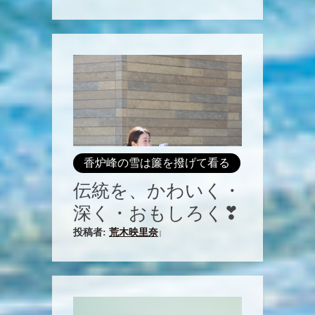
香炉峰の雪は簾を撥げて看る
伝統を、かわいく・
深く・おもしろく❣
投稿者:
荒木映里奈
|