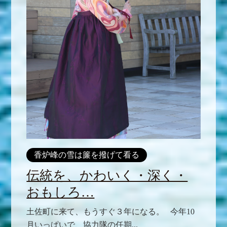
香炉峰の雪は簾を撥げて看る
伝統を、かわいく・深く・
おもしろ…
土佐町に来て、もうすぐ３年になる。 今年10
月いっぱいで、協力隊の任期...