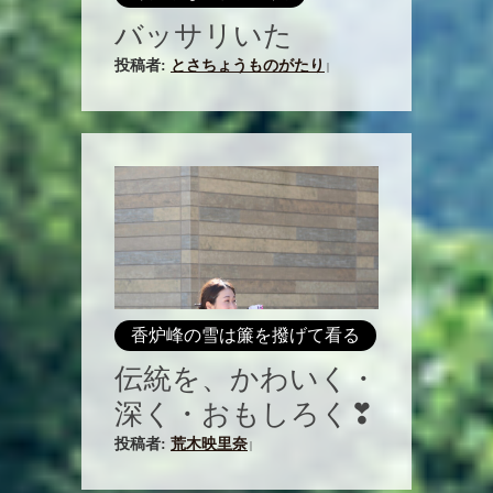
バッサリいた
投稿者:
とさちょうものがたり
|
香炉峰の雪は簾を撥げて看る
伝統を、かわいく・
深く・おもしろく❣
投稿者:
荒木映里奈
|