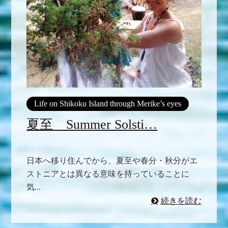
Life on Shikoku Island through Merike’s eyes
夏至 Summer Solsti…
日本へ移り住んでから、夏至や春分・秋分がエ
ストニアとは異なる意味を持っていることに
気...
続きを読む