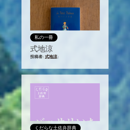
私の一冊
式地涼
投稿者:
式地涼
|
くだらな土佐弁辞典