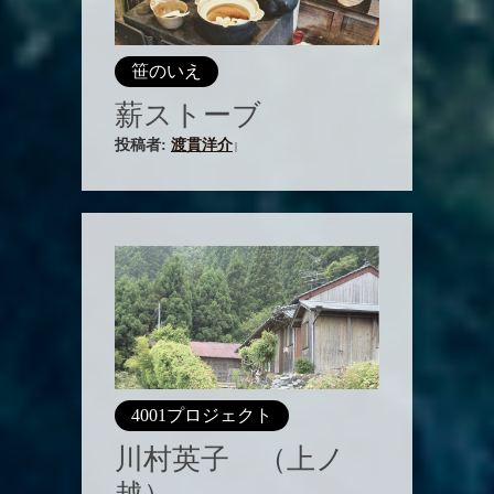
笹のいえ
薪ストーブ
投稿者:
渡貫洋介
|
4001プロジェクト
川村英子 （上ノ